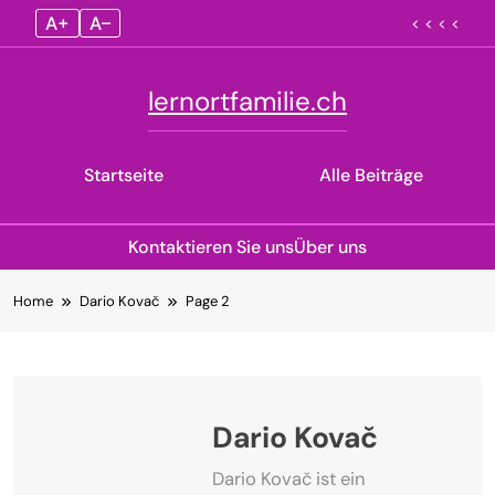
A+
A–
< < < <
lernortfamilie.ch
Startseite
Alle Beiträge
Kontaktieren Sie uns
Über uns
Skip
Home
Dario Kovač
Page 2
to
content
Dario Kovač
Dario Kovač ist ein