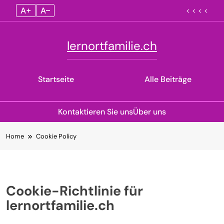
A+
A–
< < < <
lernortfamilie.ch
Startseite
Alle Beiträge
Kontaktieren Sie uns
Über uns
Skip
Home
Cookie Policy
to
content
Cookie-Richtlinie für
lernortfamilie.ch