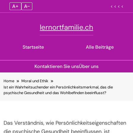
A+
A–
< < < <
lernortfamilie.ch
Startseite
Alle Beiträge
Kontaktieren Sie uns
Über uns
Skip
Home
Moral und Ethik
to
Ist ein Wahrheitsuchender ein Persönlichkeitsmerkmal, das die
content
psychische Gesundheit und das Wohlbefinden beeinflusst?
Das Verständnis, wie Persönlichkeitseigenschaften
die psychische Gesundheit beeinflussen, ist