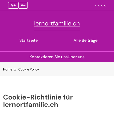
A+
A–
< < < <
lernortfamilie.ch
Startseite
Alle Beiträge
Kontaktieren Sie uns
Über uns
Skip
Home
Cookie Policy
to
content
Cookie-Richtlinie für
lernortfamilie.ch